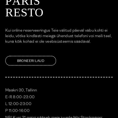
PÄRIS
RESTO
Kui online reserveeringus Teie valitud päeval vabu kohti ei
leidu, võtke kindlasti meiega ühendust telefoni voi meili teel,
kuna kõik kohad ei ole veebisüsteemis saadaval.
BRONEERI LAUD
Maakri 30, Tallinn
E-R 8:00-23:00
L 12:00-23:00
P 11:00-16:00
NB! Kuni 31.maini pääseb meie juurde läbi Stockmanni