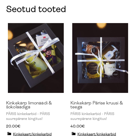
Seotud tooted
Kinkekarp limonaadi &
Kinkekarp Pärise kruusi &
šokolaadiga
teega
PÄRIS kinkekarbid - PÄRIS
PÄRIS kinkekarbid - PÄRIS
suurepärane kingitus!
suurepärane kingitus!
20.00
€
40.00
€
Kinkekaart/kinkekarbid
Kinkekaart/kinkekarbid