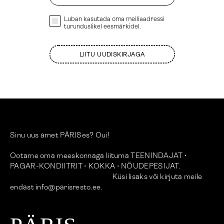
Luban kasutada oma meiliaadressi
turunduslikel eesmärkidel.
LIITU UUDISKIRJAGA
Sinu uus amet PÄRISes? Oui!
Ootame oma meeskonnaga liituma TEENINDAJAT •
PAGAR-KONDIITRIT • KOKKA • NÕUDEPESIJAT.
Küsi lisaks või kirjuta meile
endast info@parisresto.ee.