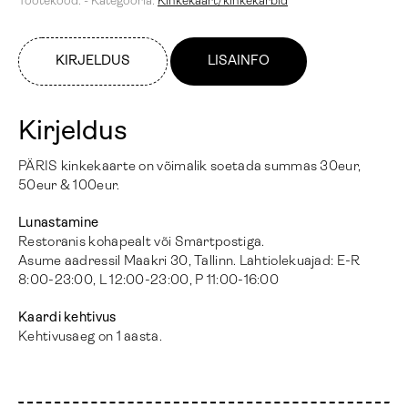
Tootekood:
-
Kategooria:
Kinkekaart/kinkekarbid
KIRJELDUS
LISAINFO
Kirjeldus
PÄRIS kinkekaarte on võimalik soetada summas 30eur,
50eur & 100eur.
Lunastamine
Restoranis kohapealt või Smartpostiga.
Asume aadressil Maakri 30, Tallinn. Lahtiolekuajad: E-R
8:00-23:00, L 12:00-23:00, P 11:00-16:00
Kaardi kehtivus
Kehtivusaeg on 1 aasta.