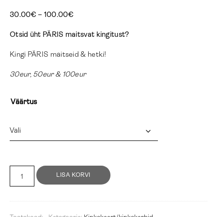
Price
30.00
€
–
100.00
€
range:
Otsid üht PÄRIS maitsvat kingitust?
30.00€
through
Kingi PÄRIS maitseid & hetki!
100.00€
30eur, 50eur & 100eur
Väärtus
PÄRIS
LISA KORVI
kinkekaart
kogus